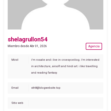
shelagrullon54
Miembro desde Abr 01, 2026
Agencia
Móvil
i'm rosalie and i live in croesyceiliog. i'm interested
in architecture, airsoft and hindi art. i like travelling
and reading fantasy.
Email
sth8@blogwebsite.top
Sitio web