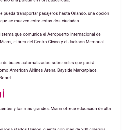
iendo una parada en Fort Lauderdale.
ine pueda transportar pasajeros hasta Orlando, una opción
s que se mueven entre estas dos ciudades.
n sistema que comunica el Aeropuerto Internacional de
ami, el área del Centro Cívico y el Jackson Memorial
ito de buses automatizados sobre rieles que podrá
como American Airlines Arena, Bayside Marketplace,
Board.
i
centes y los más grandes, Miami ofrece educación de alta
en los Estados Unidos, cuenta con más de 200 colegios