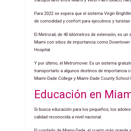
transportarlo entre Miami y West Palm Beach, hac
Para 2022 se espera que el sistema Virgin Brightl
de comodidad y confort para ejecutivos y turista
El Metrorail, de 40 kilómetros de extensión, es u
Miami con sitios de importancia como Downtown Mi
Hospital.
Y por último, el Metromover. Es un sistema gratu
transportarlo a algunos destinos de importancia 
Miami-Dade College y Miami-Dade County School 
Educación en Miam
Si busca educación para los pequeños, los adoles
calidad reconocida a nivel nacional.
El condado de Miami-Dade, el cuarto más grande 